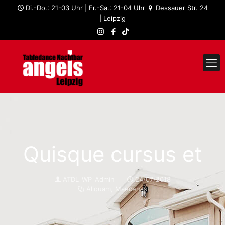
Di.-Do.: 21-03 Uhr | Fr.-Sa.: 21-04 Uhr
Dessauer Str. 24
| Leipzig
Quisque cursus et
ATDL_WP_Admin
24/07/2018
Aliquam
,
Maecenas