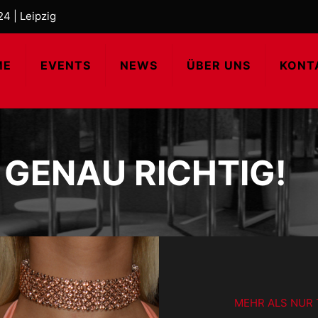
4 | Leipzig
ME
EVENTS
NEWS
ÜBER UNS
KONT
U GENAU RICHTIG!
MEHR ALS NUR 