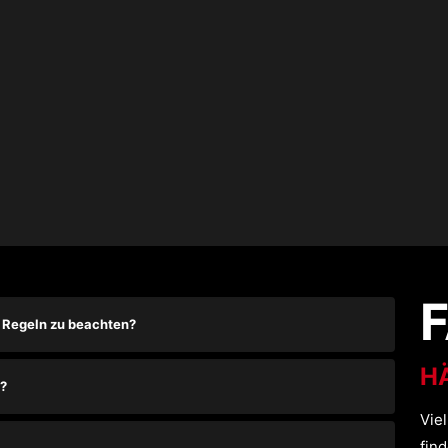
 Regeln zu beachten?
H
?
Vie
find