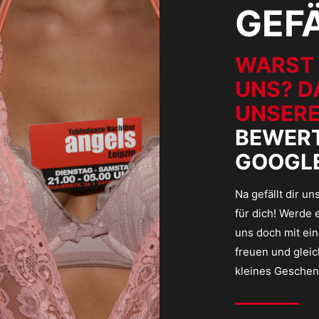
GEFÄ
WARST 
UNS? D
UNSERE
BEWERT
GOOGLE
Na gefällt dir u
für dich! Werde 
uns doch mit ei
freuen und gleic
kleines Geschen